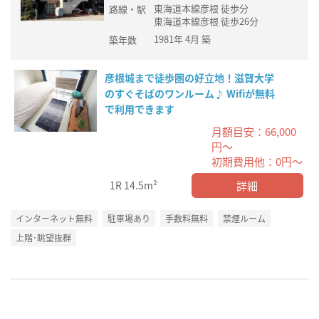
東海道本線彦根 徒歩分
路線・駅
東海道本線彦根 徒歩26分
1981年 4月 築
築年数
彦根城まで徒歩圏の好立地！滋賀大学
のすぐそばのワンルーム♪ Wifiが無料
で利用できます
月額目安：66,000
円～
初期費用他：0円～
詳細
1R
14.5m²
インターネット無料
駐車場あり
手数料無料
禁煙ルーム
上階･眺望抜群