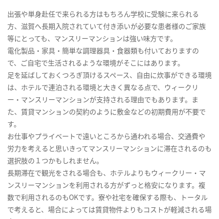
出張や単身赴任で来られる方はもちろん学校に受験に来られる
方、滋賀へ長期入院されていて付き添いが必要な患者様のご家族
等にとっても、マンスリーマンションは強い味方です。
電化製品・家具・簡単な調理器具・食器類も付いておりますの
で、ご自宅で生活されるような環境がそこにはあります。
足を延ばしておくつろぎ頂けるスペース、自由に炊事ができる環境
は、ホテルで連泊される環境と大きく異なる点で、ウィークリ
ー・マンスリーマンションが支持される理由でもあります。ま
た、賃貸マンションの契約のように敷金などの初期費用が不要で
す。
お仕事やプライベートで遠いところから通われる場合、交通費や
労力を考えると思いきってマンスリーマンションに滞在されるのも
選択肢の１つかもしれません。
長期滞在で観光をされる場合も、ホテルよりもウィークリー・マ
ンスリーマンションを利用される方がずっと格安になります。複
数で利用されるのもOKです。寮や社宅を確保する際も、トータル
で考えると、場合によっては賃貸物件よりもコストが軽減される場