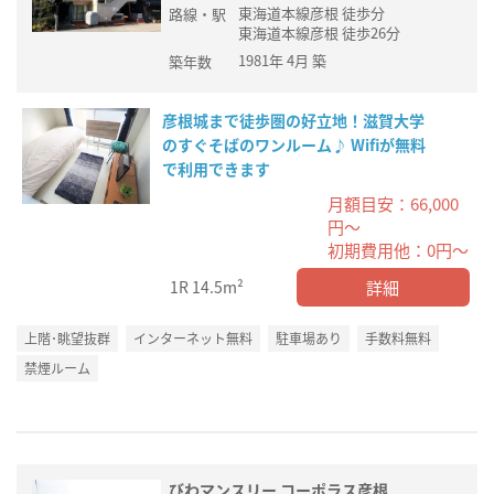
東海道本線彦根 徒歩分
路線・駅
東海道本線彦根 徒歩26分
1981年 4月 築
築年数
彦根城まで徒歩圏の好立地！滋賀大学
のすぐそばのワンルーム♪ Wifiが無料
で利用できます
月額目安：66,000
円～
初期費用他：0円～
詳細
1R
14.5m²
上階･眺望抜群
インターネット無料
駐車場あり
手数料無料
禁煙ルーム
びわマンスリー コーポラス彦根