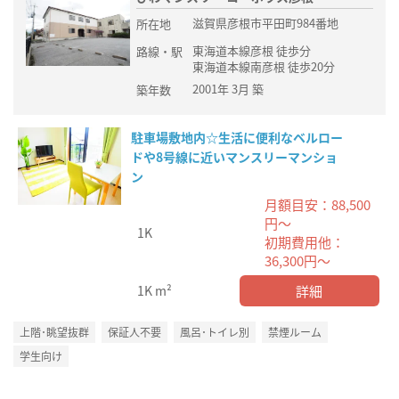
滋賀県彦根市平田町984番地
所在地
東海道本線彦根 徒歩分
路線・駅
東海道本線南彦根 徒歩20分
2001年 3月 築
築年数
駐車場敷地内☆生活に便利なベルロー
ドや8号線に近いマンスリーマンショ
ン
月額目安：88,500
円～
1K
初期費用他：
36,300円～
詳細
1K
m²
上階･眺望抜群
保証人不要
風呂･トイレ別
禁煙ルーム
学生向け