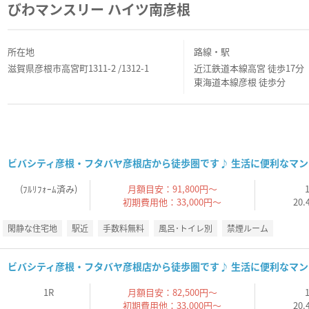
びわマンスリー ハイツ南彦根
所在地
路線・駅
滋賀県彦根市高宮町1311-2 /1312-1
近江鉄道本線高宮 徒歩17分
東海道本線彦根 徒歩分
ビバシティ彦根・フタバヤ彦根店から徒歩圏です♪ 生活に便利なマ
(ﾌﾙﾘﾌｫｰﾑ済み)
月額目安：91,800円～
初期費用他：33,000円～
20.
閑静な住宅地
駅近
手数料無料
風呂･トイレ別
禁煙ルーム
ビバシティ彦根・フタバヤ彦根店から徒歩圏です♪ 生活に便利なマン
1R
月額目安：82,500円～
初期費用他：33,000円～
20.