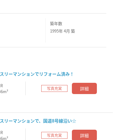
築年数
1995年 4月 築
ンスリーマンションでリフォーム済み！
1R
詳細
写真充実
46m²
スリーマンションで、国道8号線沿い☆
1R
詳細
写真充実
46m²