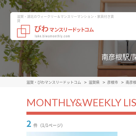
滋賀・湖北のウィークリー＆マンスリーマンション・家具付き賃
貸
南彦根駅/
滋賀・びわマンスリードットコム
滋賀県
彦根市
南彦
MONTHLY&WEEKLY LI
2
件（1/1ページ）