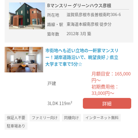
Bマンスリー グリーンハウス彦根
滋賀県彦根市長曽根南町306-6
所在地
東海道本線南彦根 徒歩分
路線・駅
2012年 3月 築
築年数
市街地へも近い立地の一軒家マンスリ
ー！湖岸道路沿いで、眺望良好♪県立
大学まで車で5分☆
月額目安：165,000
円～
戸建
初期費用他：
33,000円～
詳細
3LDK
119m²
保証人不要
ファミリー向け
同棲向け
インターネット無料
駐車場あり