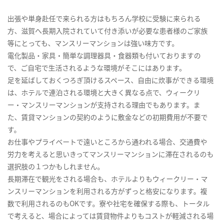
出張や単身赴任で来られる方はもちろん学校に受験に来られる
方、滋賀へ長期入院されていて付き添いが必要な患者様のご家族
等にとっても、マンスリーマンションは強い味方です。
電化製品・家具・簡単な調理器具・食器類も付いておりますの
で、ご自宅で生活されるような環境がそこにはあります。
足を延ばしておくつろぎ頂けるスペース、自由に炊事ができる環境
は、ホテルで連泊される環境と大きく異なる点で、ウィークリ
ー・マンスリーマンションが支持される理由でもあります。ま
た、賃貸マンションの契約のように敷金などの初期費用が不要で
す。
お仕事やプライベートで遠いところから通われる場合、交通費や
労力を考えると思いきってマンスリーマンションに滞在されるのも
選択肢の１つかもしれません。
長期滞在で観光をされる場合も、ホテルよりもウィークリー・マ
ンスリーマンションを利用される方がずっと格安になります。複
数で利用されるのもOKです。寮や社宅を確保する際も、トータル
で考えると、場合によっては賃貸物件よりもコストが軽減される場