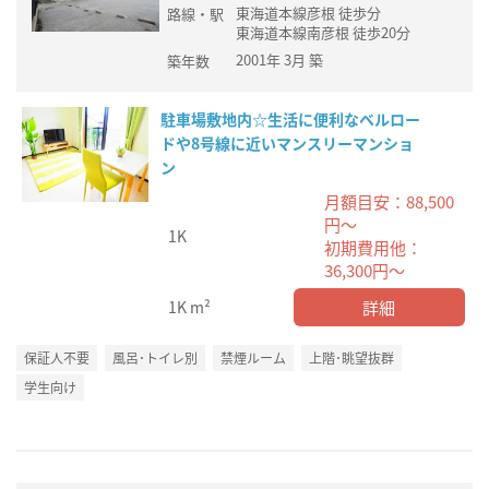
東海道本線彦根 徒歩分
路線・駅
東海道本線南彦根 徒歩20分
2001年 3月 築
築年数
駐車場敷地内☆生活に便利なベルロー
ドや8号線に近いマンスリーマンショ
ン
月額目安：88,500
円～
1K
初期費用他：
36,300円～
詳細
1K
m²
保証人不要
風呂･トイレ別
禁煙ルーム
上階･眺望抜群
学生向け