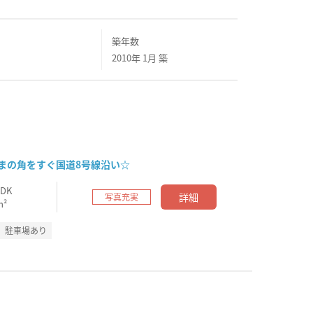
築年数
2010年 1月 築
まの角をすぐ国道8号線沿い☆
LDK
詳細
写真充実
m²
駐車場あり