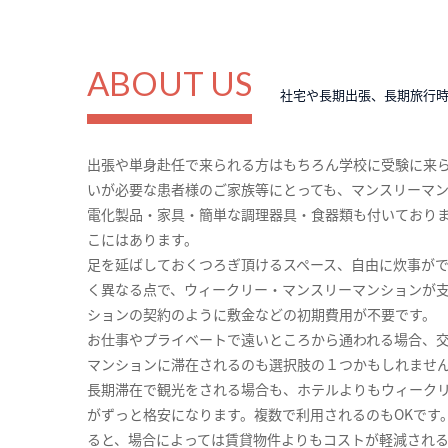
ABOUT US
社宅や長期出張、長期旅行
出張や単身赴任で来られる方はもちろん学校に受験に来
いが必要な患者様のご家族等にとっても、マンスリーマ
電化製品・家具・簡単な調理器具・食器類も付いており
こにはあります。
足を延ばしておくつろぎ頂けるスペース、自由に炊事が
く異なる点で、ウィークリー・マンスリーマンションが
ションの契約のように敷金などの初期費用が不要です。
お仕事やプライベートで遠いところから通われる場合、
マンションに滞在されるのも選択肢の１つかもしれませ
長期滞在で観光をされる場合も、ホテルよりもウィーク
がずっと格安になります。複数で利用されるのもOKです
ると、場合によっては賃貸物件よりもコストが軽減され