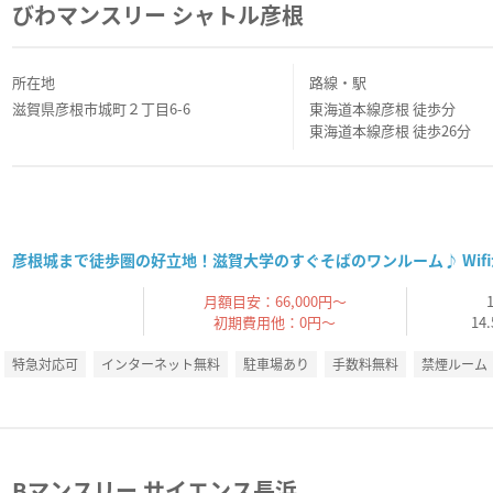
びわマンスリー シャトル彦根
所在地
路線・駅
滋賀県彦根市城町２丁目6-6
東海道本線彦根 徒歩分
東海道本線彦根 徒歩26分
彦根城まで徒歩圏の好立地！滋賀大学のすぐそばのワンルーム♪ Wif
月額目安：66,000円～
初期費用他：0円～
14
特急対応可
インターネット無料
駐車場あり
手数料無料
禁煙ルーム
Bマンスリー サイエンス長浜