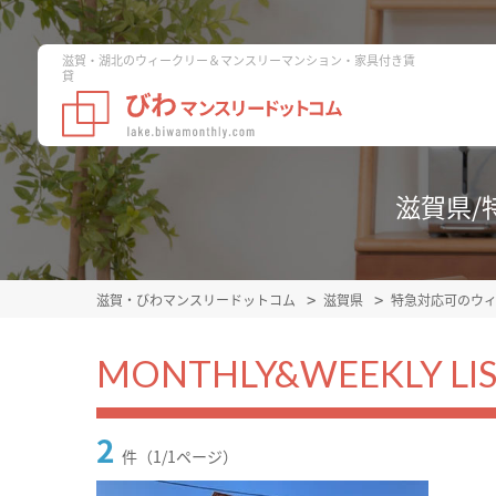
滋賀・湖北のウィークリー＆マンスリーマンション・家具付き賃
貸
滋賀県/
滋賀・びわマンスリードットコム
滋賀県
特急対応可のウ
MONTHLY&WEEKLY LI
2
件（1/1ページ）