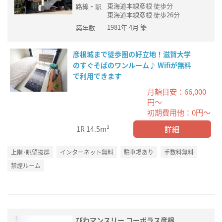
東海道本線彦根 徒歩分
路線・駅
東海道本線彦根 徒歩26分
1981年 4月 築
築年数
彦根城まで徒歩圏の好立地！滋賀大学
のすぐそばのワンルーム♪ Wifiが無料
で利用できます
月額目安：66,000
円～
初期費用他：0円～
詳細
1R
14.5m²
上階･眺望抜群
インターネット無料
駐車場あり
手数料無料
禁煙ルーム
びわマンスリー コーポラス彦根