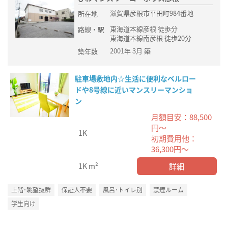
滋賀県彦根市平田町984番地
所在地
東海道本線彦根 徒歩分
路線・駅
東海道本線南彦根 徒歩20分
2001年 3月 築
築年数
駐車場敷地内☆生活に便利なベルロー
ドや8号線に近いマンスリーマンショ
ン
月額目安：88,500
円～
1K
初期費用他：
36,300円～
詳細
1K
m²
上階･眺望抜群
保証人不要
風呂･トイレ別
禁煙ルーム
学生向け