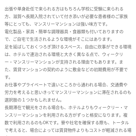
出張や単身赴任で来られる方はもちろん学校に受験に来られる
方、滋賀へ長期入院されていて付き添いが必要な患者様のご家族
等にとっても、マンスリーマンションは強い味方です。
電化製品・家具・簡単な調理器具・食器類も付いておりますの
で、ご自宅で生活されるような環境がそこにはあります。
足を延ばしておくつろぎ頂けるスペース、自由に炊事ができる環境
は、ホテルで連泊される環境と大きく異なる点で、ウィークリ
ー・マンスリーマンションが支持される理由でもあります。ま
た、賃貸マンションの契約のように敷金などの初期費用が不要で
す。
お仕事やプライベートで遠いところから通われる場合、交通費や
労力を考えると思いきってマンスリーマンションに滞在されるのも
選択肢の１つかもしれません。
長期滞在で観光をされる場合も、ホテルよりもウィークリー・マ
ンスリーマンションを利用される方がずっと格安になります。複
数で利用されるのもOKです。寮や社宅を確保する際も、トータル
で考えると、場合によっては賃貸物件よりもコストが軽減される場