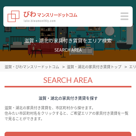
滋賀・湖北の家具付き賃貸をエリア検索
SEARCH AREA
滋賀・びわマンスリードットコム
滋賀・湖北の家具付き賃貸トップ
エ
SEARCH AREA
滋賀・湖北の家具付き賃貸を探す
滋賀・湖北の家具付き賃貸を、市区町村から探せます。
住みたい市区町村名をクリックすると、ご希望エリアの家具付き賃貸を一覧
で見ることができます。