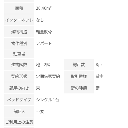
面積
20.46m²
インターネット
なし
建物構造
軽量鉄骨
物件種別
アパート
駐車場
建物階数
地上2階
総戸数
8戸
契約形態
定期借家契約
取引態様
貸主
部屋の向き
東
鍵の種類
鍵
ベッドタイプ
シングル 1台
保証人
不要
ご利用上の注意