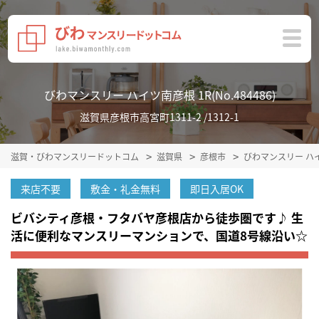
びわマンスリー ハイツ南彦根 1R(No.484486)
滋賀県彦根市高宮町1311-2 /1312-1
滋賀・びわマンスリードットコム
滋賀県
彦根市
びわマンスリー ハ
来店不要
敷金・礼金無料
即日入居OK
ビバシティ彦根・フタバヤ彦根店から徒歩圏です♪ 生
活に便利なマンスリーマンションで、国道8号線沿い☆