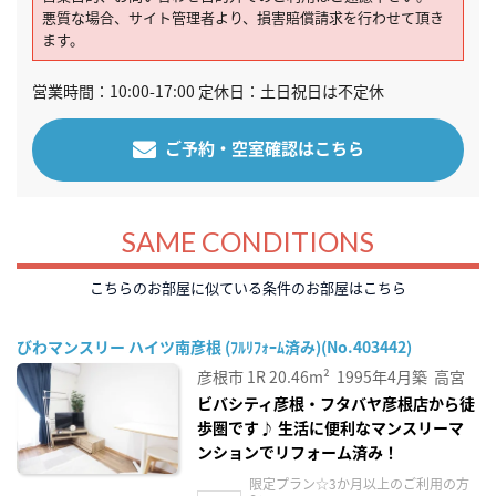
悪質な場合、サイト管理者より、損害賠償請求を行わせて頂き
ます。
営業時間：10:00-17:00 定休日：土日祝日は不定休
ご予約・空室確認はこちら
SAME CONDITIONS
こちらのお部屋に似ている条件のお部屋はこちら
びわマンスリー ハイツ南彦根 (ﾌﾙﾘﾌｫｰﾑ済み)(No.403442)
彦根市
1R
20.46m²
1995年4月築
高宮
ビバシティ彦根・フタバヤ彦根店から徒
歩圏です♪ 生活に便利なマンスリーマ
ンションでリフォーム済み！
限定プラン☆3か月以上のご利用の方