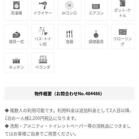
ポット･ケ
洗濯機
ドライヤー
IHコンロ
エアコン
トル
バス･トイ
フローリン
寝具一式
食器
調理器具
レ別
グ
キッチン
ベランダ
物件概要（お問合わせNo.484486）
◆ 複数人の利用可能です。利用料金は追加料金として2人目以降、
1泊お一人様2,200円税込になります。
◆ 洗剤・アメニティ・トイレットペーパー等の消耗品につきまし
てはお客様ご自身でご用意ください。