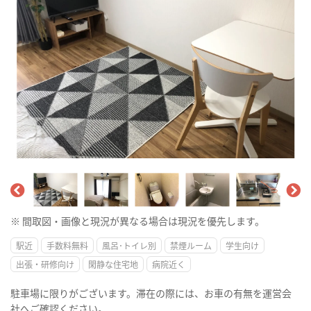
※ 間取図・画像と現況が異なる場合は現況を優先します。
駅近
手数料無料
風呂･トイレ別
禁煙ルーム
学生向け
出張・研修向け
閑静な住宅地
病院近く
駐車場に限りがございます。滞在の際には、お車の有無を運営会
社へご確認ください。