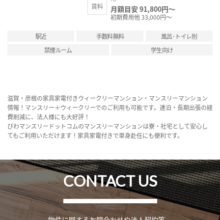
～
賃料
月額目安 91,800円～
初期費用他 33,000円～
駅近
手数料無料
風呂･トイレ別
禁煙ルーム
学生向け
滋賀・彦根の家具家電付きウィークリーマンション・マンスリーマンション
情報！マンスリー＋ウィークリーでのご利用も可能です。連泊・長期出張の経
費削減に、法人様にも大好評！
びわマンスリードットコムのマンスリーマンションは寮・社宅として安心し
てもご利用いただけます！家具家電付きで単身赴任にも便利です。
CONTACT US
物件に関するお問合わせや法人契約等、